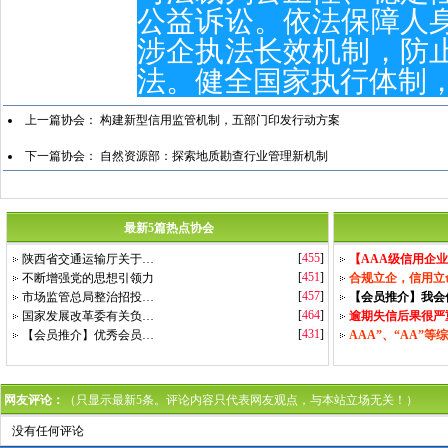
公益诉讼。依法保障人
涉企执法长效机制，防
法。健全国家执行体制，
上一篇协会：
构建新型信用监管机制，五部门印发行动方案
下一篇协会：
自然资源部：探索地质勘查行业管理新机制
最新5篇热点协会
[
455
]
陕西省交通运输厅关于…
【AAA级信用企
[
451
]
不断增强党的思想引领力
合规立企，信用立
[
457
]
市场监管总局整治招投…
【会员推介】我会
[
464
]
国家发展改革委有关负…
逾期失信后果很严
[
431
]
【会员推介】优秀会员…
AAA”、“AA”等
网友评论：
（只显示最新5条。评论内容只代表网友观点，与本站立场无关！）
没有任何评论