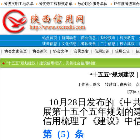
省级文明工地名单
省优秀工程获奖名单
放心职介服务单位
12年度省级重
站点首页
|
新闻动态
|
商业信息
|
财经频道
|
科技教育
|
证券信息
|
文化信息
|
餐饮美食
|
二手信息
|
投诉建议
|
|
协会之家首页
|
协会新闻
|
协会文件
|
会员之窗
|
信用知识
|
信用公告
|
信
“十五五”规划建议｜建设信用经济，完善社会信用制度
“十五五”规划建议
［ 作者：佚名 转贴自：
商务部
点击
【字体
10月28日发布的《
展第十五个五年规划的建
信用梳理了《建议》中
第（5）条