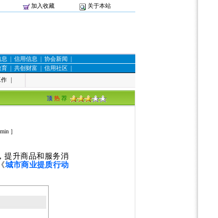
加入收藏
关于本站
信息
|
信用信息
|
协会新闻
|
教育
|
共创财富
|
信用社区
|
工作
|
顶
热
荐
min
］
，提升商品和服务消
《
城市商业提质行动