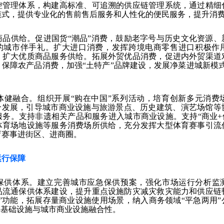
控管理体系，构建高标准、可追溯的供应链管理系统，通过精细
模式，提供专业化的售前售后服务和人性化的便民服务，提升消
商品供给。促进国货“潮品”消费，鼓励老字号与历史文化资源、
”的城市伴手礼。扩大进口消费，发挥跨境电商零售进口积极作
，扩大优质商品服务供给。拓展外贸优品消费，促进内外贸渠道
保障农产品消费，加强“土特产”品牌建设，发展净菜进城新模
体健融合。组织开展“购在中国”系列活动，培育创新多元消费场
融合发展，引导城市商业设施与旅游景点、历史建筑、演艺场馆
务。支持非遗相关产品和服务进入城市商业设施。支持“商业+体
体育场地设施等服务消费场所供给，充分发挥大型体育赛事引流
育赛事进街区、进商圈。
运行保障
保供体系。建立完善城市应急保供预案，强化市场运行分析监
品流通保供体系建设，提升重点设施防灾减灾救灾能力和供应链
”功能，拓展存量商业设施使用场景，纳入商务领域“平急两用
共基础设施与城市商业设施融合性。