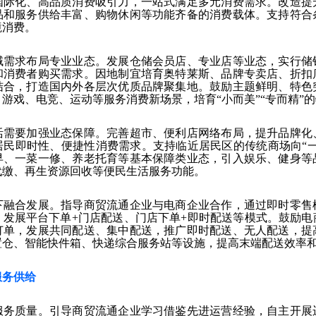
国际化、高品质消费吸引力，一站式满足多元消费需求。改造提
品和服务供给丰富、购物休闲等功能齐备的消费载体。支持符合
境消费。
域需求布局专业业态。发展仓储会员店、专业店等业态，实行储
和消费者购买需求。因地制宜培育奥特莱斯、品牌专卖店、折扣
结合，打造国内外各层次优质品牌聚集地。鼓励主题鲜明、特色
游戏、电竞、运动等服务消费新场景，培育“小而美”“专而精”
活需要加强业态保障。完善超市、便利店网络布局，提升品牌化
居民即时性、便捷性消费需求。支持临近居民区的传统商场向“一
早、一菜一修、养老托育等基本保障类业态，引入娱乐、健身等
代缴、再生资源回收等便民生活服务功能。
下融合发展。指导商贸流通企业与电商企业合作，通过即时零售
，发展平台下单+门店配送、门店下单+即时配送等模式。鼓励电
订单，发展共同配送、集中配送，推广即时配送、无人配送，提
置仓、智能快件箱、快递综合服务站等设施，提高末端配送效率
服务供给
服务质量。引导商贸流通企业学习借鉴先进运营经验，自主开展