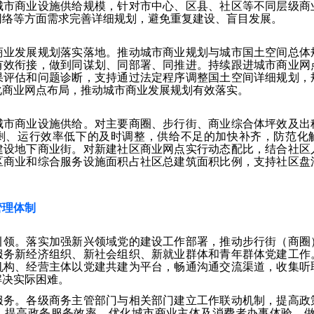
城市商业设施供给规模，针对市中心、区县、社区等不同层级商
网络等方面需求完善详细规划，避免重复建设、盲目发展。
商业发展规划落实落地。推动城市商业规划与城市国土空间总体
有效衔接，做到同谋划、同部署、同推进。持续跟进城市商业网
果评估和问题诊断，支持通过法定程序调整国土空间详细规划，
化商业网点布局，推动城市商业发展规划有效落实。
城市商业设施供给。对主要商圈、步行街、商业综合体坪效及出
剩、运行效率低下的及时调整，供给不足的加快补齐，防范化
建设地下商业街。对新建社区商业网点实行动态配比，结合社区
区商业和综合服务设施面积占社区总建筑面积比例，支持社区盘
管理体制
引领。落实加强新兴领域党的建设工作部署，推动步行街（商圈
服务新经济组织、新社会组织、新就业群体和青年群体党建工作
机构、经营主体以党建共建为平台，畅通沟通交流渠道，收集听
解决实际困难。
服务。各级商务主管部门与相关部门建立工作联动机制，提高政
。提高政务服务效率，优化城市商业主体及消费者办事体验，做