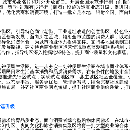
、城市形象名片和对外开放窗口。开展全国示范步行街（商圈
一圈一策”推进现有步行街（商圈）设施改造和业态升级，促进
聚，优化营商和消费环境，打造一批立足本地、辐射全国、面向
业街区。引导特色商业老街、工业遗址改造的创意街区、特色业
街区创新发展，面向所在区域、辐射全市范围的消费人群，以独
差异化消费体验，为城市商业体系提供支撑。支持各地因地制宜
区发展路径。建立特色商业街区运营情况重点监测和联系机制，鼓
流合作，指导街区深入挖掘地域特色，提升商业质量和文化底蕴
刻钟便民生活圈。进一步夯实一刻钟便民生活圈在城市商业体系
区居民日常生活基本消费和品质消费需求。在有条件的地级市全
域推进先行区试点，实现试点地区市、县主城区社区全覆盖。
化、业态更丰富、服务更优质、管理更智慧，结合完整社区建设
设施布局，补齐社区商业网点短板，提升社区商业供给质量，打
业态升级
费需求培育品质业态。面向消费者综合型购物休闲需求，在城市
休闲街区、夜间文化和旅游消费集聚区培育一批大型商业综合体