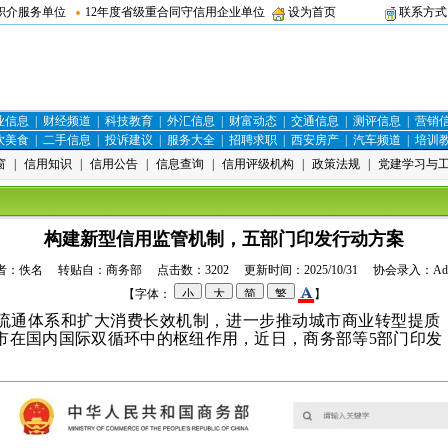
职介服务单位
12年度省级重合同守信用企业单位
设为首页
联系方式
业信息
|
财经频道
|
科技教育
|
外汇信息
|
财富动态
|
交通信息
|
测评信息
|
营销
饮美食
|
二手信息
|
投诉建议
|
服务大全
|
招聘求职
|
西安房产
|
汽车频道
|
培训
窗
|
信用知识
|
信用公告
|
信息查询
|
信用评级机构
|
政策法规
|
党建学习与
构建新型信用监管机制，五部门印发行动方案
作者：佚名 转贴自：
商务部
点击数：3202 更新时间：2025/10/31 协会录入：
Ad
【字体：
】
流通体系和扩大消费长效机制，进一步推动城市商业转型提质
市在国内国际双循环中的枢纽作用，近日，商务部等5部门印发