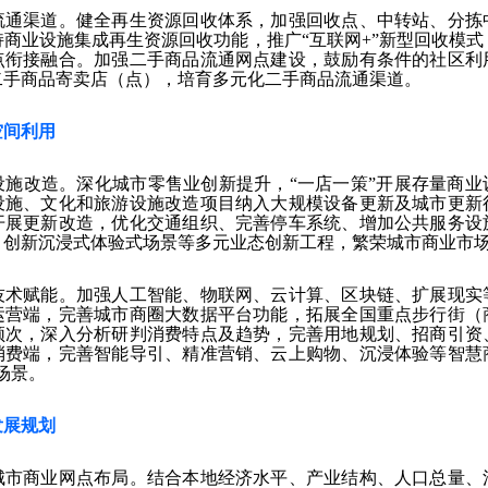
流通渠道。健全再生资源回收体系，加强回收点、中转站、分拣
商业设施集成再生资源回收功能，推广“互联网+”新型回收模
点衔接融合。加强二手商品流通网点建设，鼓励有条件的社区利
二手商品寄卖店（点），培育多元化二手商品流通渠道。
空间利用
设施改造。深化城市零售业创新提升，“一店一策”开展存量商业
设施、文化和旅游设施改造项目纳入大规模设备更新及城市更新
开展更新改造，优化交通组织、完善停车系统、增加公共服务设
、创新沉浸式体验式场景等多元业态创新工程，繁荣城市商业市
技术赋能。加强人工智能、物联网、云计算、区块链、扩展现实
运营端，完善城市商圈大数据平台功能，拓展全国重点步行街（
频次，深入分析研判消费特点及趋势，完善用地规划、招商引资
消费端，完善智能导引、精准营销、云上购物、沉浸体验等智慧
场景。
发展规划
城市商业网点布局。结合本地经济水平、产业结构、人口总量、