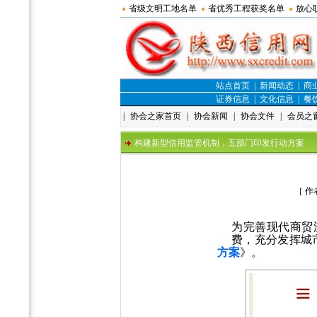
省级文明工地名单
省优秀工程获奖名单
放心
站点首页
|
新闻动态
|
商
证券信息
|
文化信息
|
餐
|
协会之家首页
|
协会新闻
|
协会文件
|
会员之
构建新型信用监管机制，五部门印发行动方案
［ 
为完善现代商贸
费，充分发挥城
方案
》。