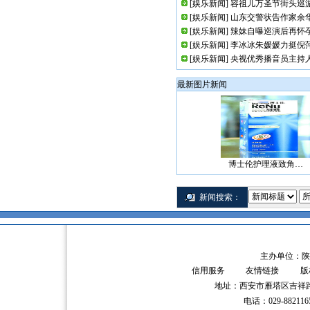
[
娱乐新闻
]
容祖儿万圣节街头巡游
[
娱乐新闻
]
山东交警状告作家余
[
娱乐新闻
]
辣妹自曝巡演后再怀孕
[
娱乐新闻
]
李冰冰朱媛媛力挺倪萍
[
娱乐新闻
]
央视优秀播音员主持人
最新图片新闻
博士伦护理液致角…
新闻搜索：
主办单位：陕
信用服务
友情链接
版
地址：西安市雁塔区吉祥路
电话：029-882116