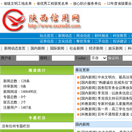
省级文明工地名单
省优秀工程获奖名单
放心职介服务单位
12年度省级重
站点首页
|
新闻动态
|
商业信息
|
财经频道
|
科技教育
|
证券信息
|
文化信息
|
餐饮美食
|
二手信息
|
投诉建议
|
|
新闻动态首页
|
国内新闻
|
国际新闻
|
社会新闻
|
经济新闻
|
娱乐新闻
|
科
用户名：
密码：
Cookie：
验证码：
最近更新
频 道 统 计
[国内新闻]
中央文明办、最高法
新闻总数：128条
[国内新闻]
“构建诚信 惩戒失信”
待审新闻：0条
[国内新闻]
国务院常务会议释放
新闻阅读：1466490次
[国内新闻]
李克强：以政务信息
专题总数：0个
[国内新闻]
李克强主持召开国务
留言总数：2个
[科教新闻]
专家对低龄儿童服用
注册用户：1407名
[科教新闻]
陈一舟：高三学生当
[科教新闻]
百年不遇彗星大爆发 
专 题 栏 目
国内新闻
没有任何专题栏目