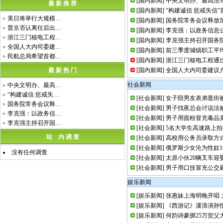
[
国内新闻
]
中央文明办、最高法
最 新 推 荐
[
国内新闻
]
“构建诚信 惩戒失信
美日将举行大规模…
[
国内新闻
]
国务院常务会议释放
普京否认离任后出…
[
国内新闻
]
李克强：以政务信息
浙江三门核电工程…
[
国内新闻
]
李克强主持召开国务
全国人大内司委建…
[
国内新闻
]
前三季度城镇职工平均工
民航总局希望首都…
[
国内新闻
]
浙江三门核电工程通过
最 新 热 门
[
国内新闻
]
全国人大内司委建议
社会新闻
中央文明办、最高…
“构建诚信 惩戒失…
[
社会新闻
]
女子陪男友表弟逛街
国务院常务会议释…
[
社会新闻
]
男子找夜总会讨说法
李克强：以政务信…
[
社会新闻
]
男子用面粉冒充毒品
李克强主持召开国…
[
社会新闻
]
5名大学生高速路上
站 内 调 查
[
社会新闻
]
高校用公务员录取方
[
社会新闻
]
俄罗斯少女沦为性奴1
没有任何调查
[
社会新闻
]
太原小伙20辆叉车迎娶
[
社会新闻
]
男子用口技冒充公交
娱乐新闻
[
娱乐新闻
]
张惠妹上海明晚开唱 
[
娱乐新闻
]
《西游记》潇浪演孙悟
[
娱乐新闻
]
何韵诗豪掷25万贺父