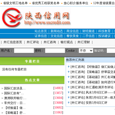
省级文明工地名单
省优秀工程获奖名单
放心职介服务单位
12年度省级重
站点首页
|
新闻动态
|
商业信息
|
财经频道
|
科技教育
|
证券信息
|
文化信息
|
餐饮美食
|
二手信息
|
投诉建议
|
|
外汇信息首页
|
外汇评论
|
外汇咨询
|
银行观点
|
外汇理财
|
用户名：
密码：
Cookie：
验证码：
推荐外汇列表
专 题 栏 目
[
外汇咨询
]
【经验篇】做汇如做
没有任何专题栏目
[
外汇咨询
]
【策略篇】舒華茲交
[
外汇咨询
]
【基础篇】外汇名词
热 点 文 章
[
外汇咨询
]
【基础篇】如何进行
[
外汇评论
]
外汇通欧洲开市评论
[
14983
]
国际汇款涉及…
[
外汇评论
]
风水3月6日汇评——
[
13857
]
国际汇款有“…
[
外汇评论
]
朱琪3月6日汇评---
[
13604
]
澳洲联邦银行:…
[
13688
]
[
外汇评论
]
安胜3月6日汇评
常州交行：日…
[
10692
]
【经验篇】做…
[
11063
]
【策略篇】舒…