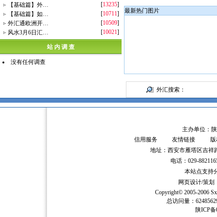
[
13235
]
【基础篇】外…
最新热门图片
[
10711
]
【基础篇】如…
[
10509
]
外汇通欧洲开…
[
10021
]
风水3月6日汇…
站 内 调 查
没有任何调查
外汇搜索：
主办单位：陕
信用服务
友情链接
版
地址：西安市雁塔区吉祥路
电话：029-882116
本站点支持分辨
网页设计/策
Copyright© 2005-2006
Sx
总访问量：62485
陕ICP备0