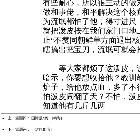
有些耐心，所以很主动的做
做和事佬，和平解决这个核
为流氓都怕了他，得寸进尺
就把泼皮按在我们家门口地
止“不赞同朝鲜单方面退出核
瞎搞出把宝刀，流氓可就会
等大家都烦了这泼皮，说
暗示，你要想收拾他？教训
炉子，给他放点血，多了不
怕泼皮闹翻了天？不怕，泼
知道他有几斤几两
上一篇测评：
国际强*案！(精彩)
下一篇测评：
一封辞职信！