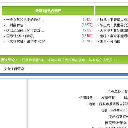
最新5篇热点测评
[
13430
]
一个女孩和男友的通信…
秋风：不管富人有
[
13277
]
一封辞职信！
陈志武：从世界变
[
12722
]
这回流氓碰上的可是泼…
人不能无趣到陈凯
[
13462
]
国际强*案！(精彩)
秦晖：赢家不能通
[
13703
]
〈实话实说〉采访本-拉登
改革不可动摇
网友评论：
（只显示最新5条。评论内容只代表网友观点，与本站立场无关！）
没有任何评论
主办单位：陕
信用服务
友情链接
版
地址：西安市雁塔区吉祥路
电话：029-882116
本站点支持分辨
网页设计/策