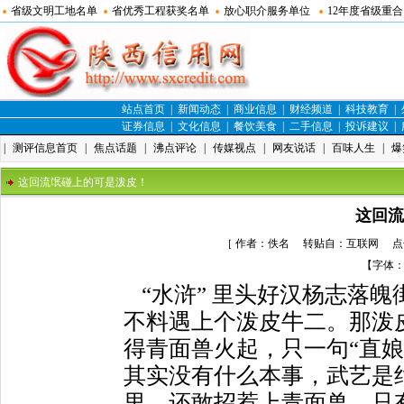
省级文明工地名单
省优秀工程获奖名单
放心职介服务单位
12年度省级重
站点首页
|
新闻动态
|
商业信息
|
财经频道
|
科技教育
|
证券信息
|
文化信息
|
餐饮美食
|
二手信息
|
投诉建议
|
|
测评信息首页
|
焦点话题
|
沸点评论
|
传媒视点
|
网友说话
|
百味人生
|
爆
这回流氓碰上的可是泼皮！
这回流
［ 作者：佚名 转贴自：互联网 点击数：
【字体
“水浒” 里头好汉杨志落
不料遇上个泼皮牛二。那泼
得青面兽火起，只一句“直娘
其实没有什么本事，武艺是
里，还敢招惹上青面兽，只