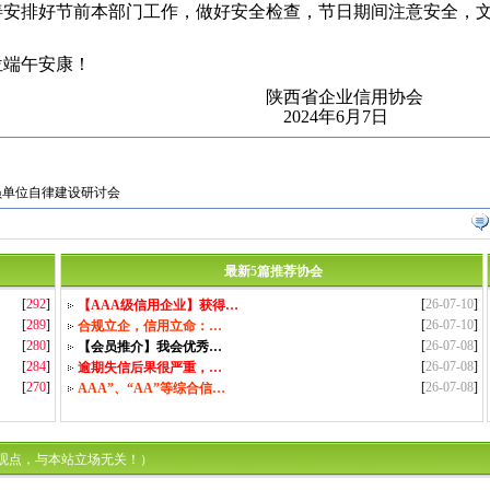
安排好节前本部门工作，做好安全检查，节日期间注意安全，
端午安康！
省企业信用协会
24年6月7日
员单位自律建设研讨会
最新5篇推荐协会
[
292
]
[
26-07-10
]
【AAA级信用企业】获得…
[
289
]
[
26-07-10
]
合规立企，信用立命：…
[
280
]
[
26-07-08
]
【会员推介】我会优秀…
[
284
]
[
26-07-08
]
逾期失信后果很严重，…
[
270
]
[
26-07-08
]
AAA”、“AA”等综合信…
观点，与本站立场无关！）