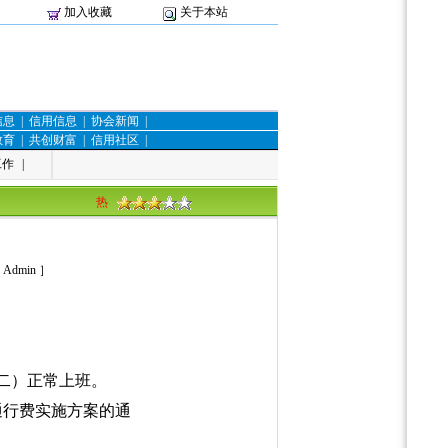
加入收藏
关于本站
信息
|
信用信息
|
协会新闻
|
教育
|
共创财富
|
信用社区
|
工作
|
热
：
Admin
］
期二）正常上班。
通行费实施方案的通