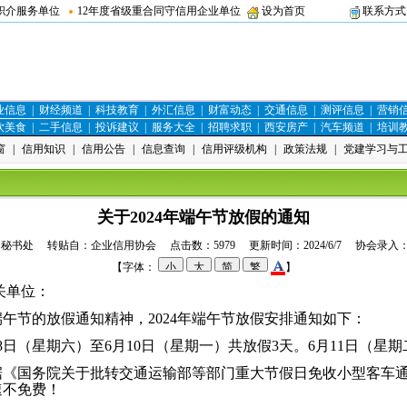
职介服务单位
12年度省级重合同守信用企业单位
设为首页
联系方式
业信息
|
财经频道
|
科技教育
|
外汇信息
|
财富动态
|
交通信息
|
测评信息
|
营销
饮美食
|
二手信息
|
投诉建议
|
服务大全
|
招聘求职
|
西安房产
|
汽车频道
|
培训
窗
|
信用知识
|
信用公告
|
信息查询
|
信用评级机构
|
政策法规
|
党建学习与
关于2024年端午节放假的通知
：秘书处 转贴自：企业信用协会 点击数：5979 更新时间：2024/6/7 协会录入
【字体：
】
关单位：
节的放假通知精神，2024年端午节放假安排通知如下：
日（星期六）至6月10日（星期一）共放假3天。6月11日（星
《国务院关于批转交通运输部等部门重大节假日免收小型客车
速不免费！