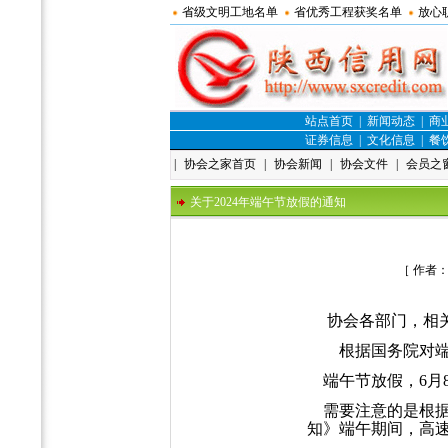
省级文明工地名单
省优秀工程获奖名单
放心
站点首页
|
新闻动态
|
商
证券信息
|
文化信息
|
餐
|
协会之家首页
|
协会新闻
|
协会文件
|
会员之
关于2024年端午节放假的通知
［ 作者
协会各部门，相
根据国务院对端午
端午节放假，6月8
需要注意的是根据
知》端午期间，高