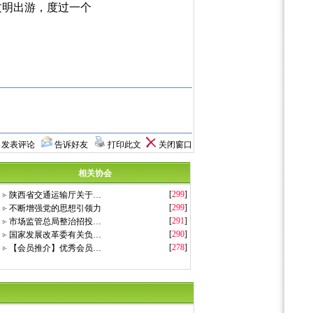
文明出游，度过一个
发表评论
告诉好友
打印此文
关闭窗口
相关协会
[
299
]
陕西省交通运输厅关于…
[
299
]
不断增强党的思想引领力
[
291
]
市场监管总局整治招投…
[
290
]
国家发展改革委有关负…
[
278
]
【会员推介】优秀会员…