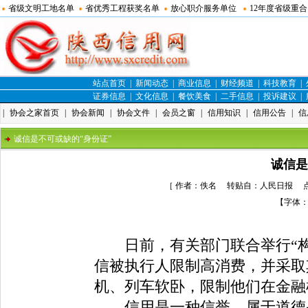
省级文明工地名单
省优秀工程获奖名单
放心职介服务单位
12年度省级重
站点首页
|
新闻动态
|
商业信息
|
财经频道
|
科技教育
|
证券信息
|
文化信息
|
餐饮美食
|
二手信息
|
投诉建议
|
|
协会之家首页
|
协会新闻
|
协会文件
|
会员之窗
|
信用知识
|
信用公告
|
信
诚信是不可或缺的“身份证”
诚信是
［ 作者：佚名 转贴自：人民日报 点击数
【字体
日前，有关部门联合举行“构建
信被执行人限制高消费，并采取
机、列车软卧，限制他们在金
信用是一种信誉，属于道德品