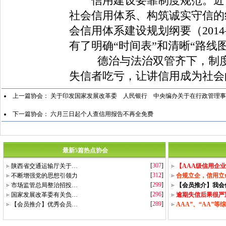
信用建设要靠制度规范。近日
社会信用体系、构筑诚实守信的
会信用体系建设规划纲要（201
有了明确“时间表”和清晰“路线
德治与法治双管齐下，制度与
失信者吃亏，让讲信用成为社会
上一篇协会：
关于印发国家发展改革委 人民银行 中央编办关于在行政管理
下一篇协会：
六月三日起个人查信用报告不再全免费
最新5篇热点协会
[
307
]
陕西省交通运输厅关于…
【AAA级信用企
[
312
]
不断增强党的思想引领力
合规立企，信用立
[
299
]
市场监管总局整治招投…
【会员推介】我会
[
296
]
国家发展改革委有关负…
逾期失信后果很严
[
289
]
【会员推介】优秀会员…
AAA”、“AA”等