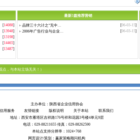
最新5篇推荐营销
[
14088
]
[
06-03-15
]
品牌三十六计之“无中…
[
13948
]
[
06-03-15
]
2006年广告行业与企业…
[
13198
]
[
14465
]
[
13487
]
观点，与本站立场无关！）
主办单位：陕西省企业信用协会
信用服务
友情链接
版权说明
关于本站
联系我们
地址：西安市雁塔区吉祥路176号祥和花园3号楼4单元9层
电话：029-88211655 传真：029-88262590
本站点支持分辨率：1024×768
网页设计/策划：赢家策略顾问机构