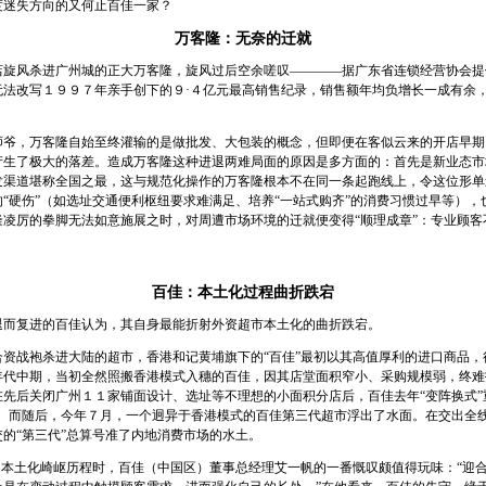
度迷失方向的又何止百佳一家？
万客隆：无奈的迁就
风杀进广州城的正大万客隆，旋风过后空余嗟叹————据广东省连锁经营协会提
无法改写１９９７年亲手创下的９·４亿元最高销售纪录，销售额年均负增长一成有余
。
，万客隆自始至终灌输的是做批发、大包装的概念，但即便在客似云来的开店早期
产生了极大的落差。造成万客隆这种进退两难局面的原因是多方面的：首先是新业态市
发渠道堪称全国之最，这与规范化操作的万客隆根本不在同一条起跑线上，令这位形单影
“硬伤”（如选址交通便利枢纽要求难满足、培养“一站式购齐”的消费习惯过早等）
隆凌厉的拳脚无法如意施展之时，对周遭市场环境的迁就便变得“顺理成章”：专业顾客
百佳：本土化过程曲折跌宕
复进的百佳认为，其自身最能折射外资超市本土化的曲折跌宕。
战袍杀进大陆的超市，香港和记黄埔旗下的“百佳”最初以其高值厚利的进口商品，
年代中期，当初全然照搬香港模式入穗的百佳，因其店堂面积窄小、采购规模弱，终难
先后关闭广州１１家铺面设计、选址等不理想的小面积分店后，百佳去年“变阵换式”
红。而随后，今年７月，一个迥异于香港模式的百佳第三代超市浮出了水面。在交出全
的“第三代”总算号准了内地消费市场的水土。
本土化崎岖历程时，百佳（中国区）董事总经理艾一帆的一番慨叹颇值得玩味：“迎