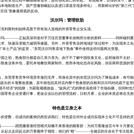
合是在变动过程中触摸顾客需求，进而强化自己的长处。”在他看来，百佳的失守，缘
本地制造生产、国产货蓬勃崛起以及进口渠道呈现多样化），而新鲜出炉的“第三代”
旧百佳”形象最彻底的反动。
沃尔玛：管理软肋
利斯利剑始终高悬于所有加入游戏的外资零售企业头顶。
————正如其深圳老对手万佳百货董事长徐刚所分析的那样————同样碰到重
技术、快速应变能力减弱等难题。另外，外资零售业跨地域扩张过程中，为实现本土化
“本土产品”的监管，“东莞沃尔玛售卖地下熟食”事件使得这些问题再次突显。
之初，熟食部分都是自己亲力亲为。由于不了解中国饮食文化，起初做得不太好，
将熟食业务外包，委托本地餐饮商家制作。然而本地化也存在风险，供应商和货源的管
东莞零售竞争环境异常激烈无序，而身在其中的东莞沃尔玛为了降低成本，有可能
尔玛提出的８项整改措施，其中就包括其对店内整个熟食部的自检和沃尔玛对此疏于监管
模不经济”的陷阱：为获取规模效益，“旋风式”式的降价虽抢得了市场份额，但同时
跨国零售企业变通行事，更改企业以往的管理流程，日积月累，企业的本质必将在无
特色是立身之本
变数，但成功的案例仍然告诉我们，特色是任何外企成功实现本土化不可丢掉的灵
———因照搬香港经营模式却搬不来香港的顾客群；为何万客隆放言今年９月要在广
，从起点走回起点的万客隆终于领悟：他们的“根”————仓储店的生命在于专注批发