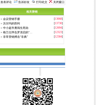
发表评论
告诉好友
打印此文
关闭窗口
相关营销
[
13068
]
会议营销手册
[
13730
]
沃尔玛的胜利
[
12694
]
中小超市勇闯生死劫
[
12323
]
格兰仕抨击罗清启的“…
[
12584
]
非常营销搏击“非典”