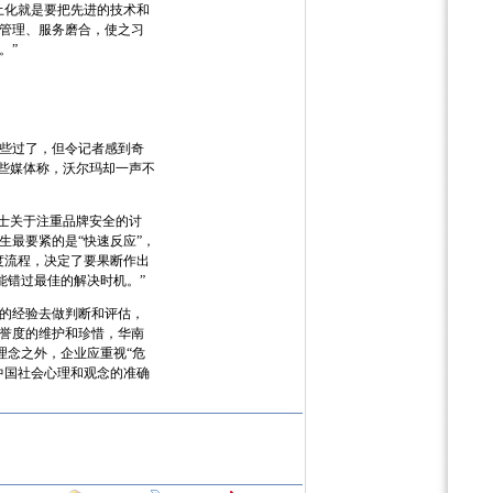
土化就是要把先进的技术和
管理、服务磨合，使之习
。”
些过了，但令记者感到奇
些媒体称，沃尔玛却一声不
士关于注重品牌安全的讨
最要紧的是“快速反应”，
度流程，决定了要果断作出
能错过最佳的解决时机。”
的经验去做判断和评估，
誉度的维护和珍惜，华南
理念之外，企业应重视“危
中国社会心理和观念的准确