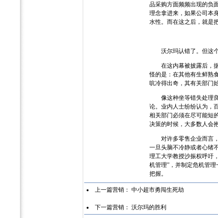
品采购方面频频出现的负
理念拿进来，如果公司本
水性。而在这之后，就是
沃尔玛认错了。但这个认
在这内幕被披露后，据某
怪的是：在其他有生鲜熟
吭冷得出奇，其有关部门
像这种坐等错失处理良机
论。业内人士纷纷认为，
相关部门必须在尽可能短
决策的时候，大多数人会抱
对许多零售企业而言，危
一旦头脑不冷静或者心绪
理工大学教授沙振权呼吁，
机管理”，并制定危机管
把握。
上一篇营销：
中小超市勇闯生死劫
下一篇营销：
沃尔玛的胜利