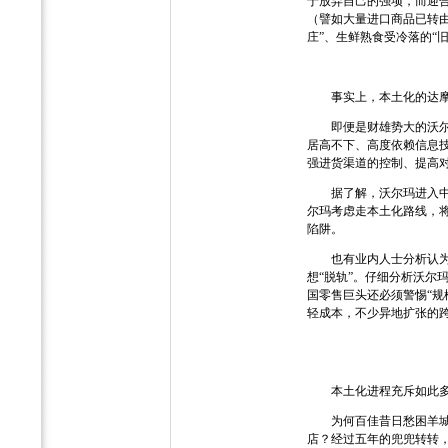
于放弃自己的强项，而迎
（譬如大量进口商品已转由
庄”、生鲜熟食受冷落的“
事实上，本土化的达摩克
即便是财雄势大的沃尔玛
居高不下、高度依赖信息
强进货渠道的控制、提高对
据了解，沃尔玛进入中国
尔玛考虑走本土化路线，
陷阱。
也有业内人士分析认为，
想“脱轨”。仔细分析沃
国零售巨头还必须警惕“规
轻成本，不少异地扩张的
本土化进程充斥如此多的
为何百佳昔日愁困羊城—
店？经过五年的兜兜转转