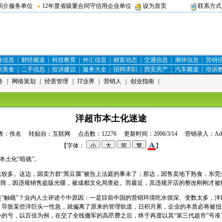
职介服务单位
12年度省级重合同守信用企业单位
设为首页
联系方式
业信息
|
财经频道
|
科技教育
|
外汇信息
|
财富动态
|
交通信息
|
测评信息
|
营销
饮美食
|
二手信息
|
投诉建议
|
服务大全
|
招聘求职
|
西安房产
|
汽车频道
|
培训
务
|
网络策划
|
经营管理
|
IT业界
|
营销人
|
创业指南
|
洋超市本土化迷途
者：佚名 转贴自：互联网 点击数：12276 更新时间：2006/3/14 营销录入：
Ad
【字体：
】
本土化“暗礁”。
多。这边，因卖方群“黑豆腐”被告上法庭的事未了；那边，因售卖地下熟食，东莞
一阵，因违规销售盗版光碟，被成都文化局查处。而最近，其违规开店的整改刚刚才被
触礁”？业内人士评述个中原因：一是目前中国的营销环境吃水很深、变数太多，洋
，导致某些洋巨头一性急，就偏离了原来的管理轨道，日积月累，企业的本质必将被扭
小的亏，以百佳为例，在交了全线撤军的高昂费之后，终于再度以其“第三代超市”号准