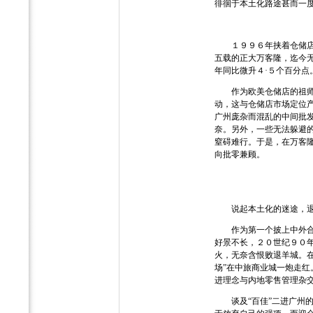
徘徊于本土化路途甚而一
１９９６年挟着仓储店旋
五载的正大万客隆，迄今
年同比微升４·５个百分点
作为欧美仓储店的祖师爷
动，这与仓储店市场定位
广州庞杂而混乱的中间批
奈。另外，一些无法躲避的
窒碍难行。于是，在万客
向批零兼顾。
说起本土化的迷途，退而
作为第一个披上中外合资
好景不长，２０世纪９０
火，无奈含恨败退羊城。在
场”在中旅商业城一炮走
进理念与内地零售管理杂交
谈及“百佳”二进广州的