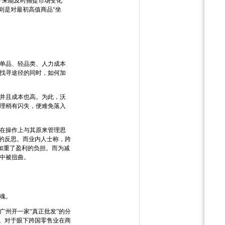
于未能及时捕捉市场变化
则是对最初高值商品“坐
单品、轻品类、人力成本
找寻途径的同时，如何加
并且成本也高。为此，沃
理稍有闪失，便难免落入
在操作上与其原来管理思
的反思。而业内人士称，跨
也加重了盈利的负担。而为减
形中被扭曲。
魂。
州开一家“真正批发”的分
。对于眼下跨国零售业在商