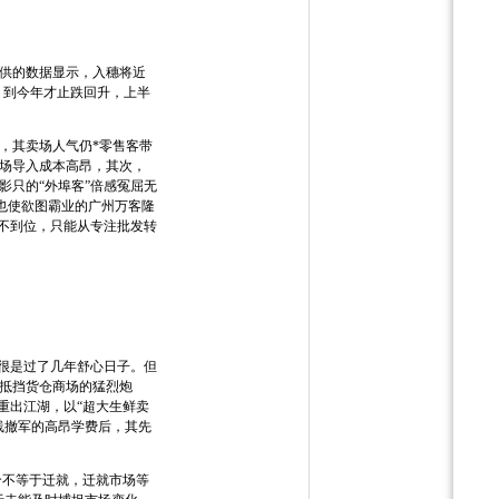
供的数据显示，入穗将近
，到今年才止跌回升，上半
，其卖场人气仍*零售客带
场导入成本高昂，其次，
只的“外埠客”倍感冤屈无
，也使欲图霸业的广州万客隆
不到位，只能从专注批发转
很是过了几年舒心日子。但
抵挡货仓商场的猛烈炮
重出江湖，以“超大生鲜卖
线撤军的高昂学费后，其先
合不等于迁就，迁就市场等