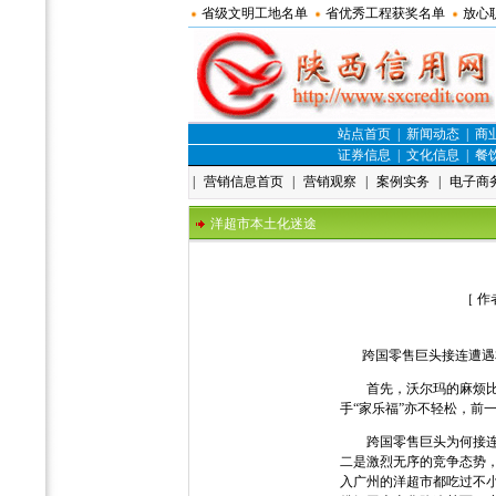
省级文明工地名单
省优秀工程获奖名单
放心
站点首页
|
新闻动态
|
商
证券信息
|
文化信息
|
餐
|
营销信息首页
|
营销观察
|
案例实务
|
电子商
洋超市本土化迷途
［ 作
跨国零售巨头接连遭遇
首先，沃尔玛的麻烦比较
手“家乐福”亦不轻松，前
跨国零售巨头为何接连“
二是激烈无序的竞争态势
入广州的洋超市都吃过不