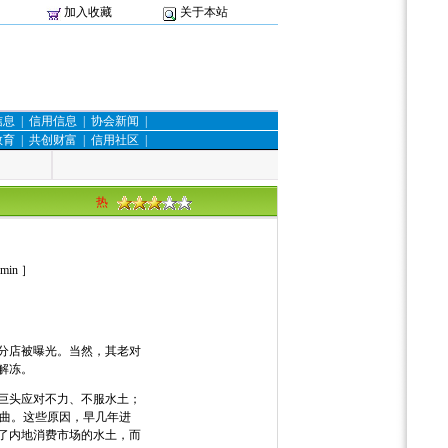
加入收藏
关于本站
信息
|
信用信息
|
协会新闻
|
教育
|
共创财富
|
信用社区
|
热
min
］
分店被曝光。当然，其老对
解冻。
巨头应对不力、不服水土；
曲。这些原因，早几年进
了内地消费市场的水土，而