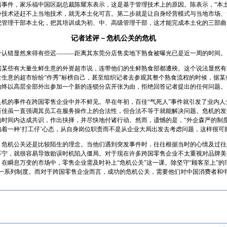
面事件，家乐福中国区副总裁陈耀东表示，这是基于管理技术上的原因。陈表示，“本
身技术还赶不上当地技术，就无本土化可言。第二步就是让自身经营模式与当地市场、
把管理干部本土化，把其培训成为初、中、高级管理干部，这才能完成本土化的三部曲
记者述评－危机公关的危机
错显然来得有些迟———距离其东莞分店售卖地下熟食被曝光已是近一周的时间。
些有大量生鲜生意的外资超市说，连带他们的生鲜熟食部都遭殃。这个说法显然有
食生意的超市纷纷“作秀”标榜自己，甚至组织记者去参观其整个熟食流程的时候，据某
始终以高层全部外出参加一个新的连锁分店开张为由，拒绝回答记者提出的任何问题。
的事件在跨国零售企业中并不鲜见。早在年初，百佳“气死人”事件就引发了业内人
百佳虽一直强调其员工在服务操作上的合法性，但合法不等于就能解决问题。危机的发生
的时间内达成共识，作出抉择，并尽快地付诸行动。然而，遗憾的是，“外企森严的制
着一种‘打工仔’心态，从自身岗位职责而不是从企业大局出发去考虑问题，这样很可
机公关还是比较陌生的理念。当他们遇到突发事件时，往往根据当时的心情及过往
不宁，就很容易导致贻误时机陷入僵局。对于现在许多跨国零售企业不太重视对品牌美
在瞬息万变的市场中，零售企业需及时补上“危机公关”这一课。除坚守“顾客至上”的
理一系列制度。而对于跨国零售企业而言，成功的危机公关，需要他们对中国消费者和